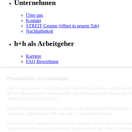
Unternehmen
Über uns
Kontakt
STREIT Gruppe
(öffnet in neuem Tab)
Nachhaltigkeit
h+h als Arbeitgeber
Karriere
FAQ Bewerbung
Social Media
LinkedIn
(öffnet in neuem Tab)
Instagram
(öffnet in neuem Tab)
2026 Hief + Heinzmann
Impressum
Datenschutz
AGB