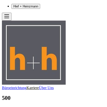
Hief + Heinzmann
Büroeinrichtung
Karriere
Über Uns
500