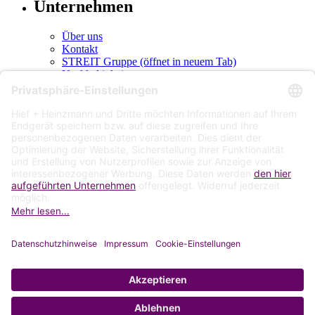
Unternehmen
Über uns
Kontakt
STREIT Gruppe
(öffnet in neuem Tab)
Nachhaltigkeit
h+h als Arbeitgeber
Karriere
FAQ Bewerbung
Social Media
LinkedIn
(öffnet in neuem Tab)
Instagram
(öffnet in neuem Tab)
2026 Hief + Heinzmann
Impressum
Datenschutz
AGB