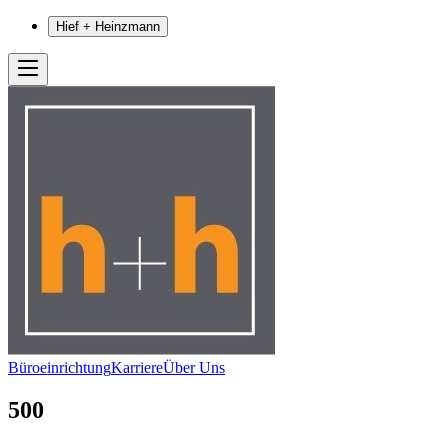
Hief + Heinzmann
Büroeinrichtung
Karriere
Über Uns
500